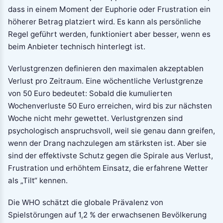
dass in einem Moment der Euphorie oder Frustration ein
höherer Betrag platziert wird. Es kann als persönliche
Regel geführt werden, funktioniert aber besser, wenn es
beim Anbieter technisch hinterlegt ist.
Verlustgrenzen definieren den maximalen akzeptablen
Verlust pro Zeitraum. Eine wöchentliche Verlustgrenze
von 50 Euro bedeutet: Sobald die kumulierten
Wochenverluste 50 Euro erreichen, wird bis zur nächsten
Woche nicht mehr gewettet. Verlustgrenzen sind
psychologisch anspruchsvoll, weil sie genau dann greifen,
wenn der Drang nachzulegen am stärksten ist. Aber sie
sind der effektivste Schutz gegen die Spirale aus Verlust,
Frustration und erhöhtem Einsatz, die erfahrene Wetter
als „Tilt“ kennen.
Die WHO schätzt die globale Prävalenz von
Spielstörungen auf 1,2 % der erwachsenen Bevölkerung