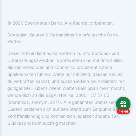
© 2026 Sportwetten Darts. Alle Rechte vorbehalten.
Strategien, Quoten & Wettanbieter für erfolgreiche Darts-
Wetten.
Dieser Artikel dient ausschließlich zu Informations- und
Unterhaltungszwecken. Sportwetten sind mit finanziellen
Risiken verbunden und können zu problematischem
Spielverhalten führen. Wette nur mit Geld, dessen Verlust
du verkraften kannst, und ausschließlich bei Anbietern mit
gültiger GGL-Lizenz. Wenn Wetten kein Spaß mehr macht,
wende dich an die BZgA-Hotline: 0800 1 37 27 00
(kostenlos, anonym, 24/7). Alle genannten Statistiken und
Quoten beziehen sich auf den Stand zum Zeitpunkt der
14:45
Veröffentlichung und können sich jederzeit ändern. 18+.
Glücksspiel kann süchtig machen.