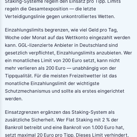
Staking-Systeme regeln den Einsatz pro Tipp. Limits
regeln die Gesamtexposition — die letzte
Verteidigungslinie gegen unkontrolliertes Wetten.
Einzahlungslimits begrenzen, wie viel Geld pro Tag,
Woche oder Monat auf das Wettkonto eingezahlt werden
kann. GGL-lizenzierte Anbieter in Deutschland sind
gesetzlich verpflichtet, Einzahlungslimits anzubieten. Wer
ein monatliches Limit von 200 Euro setzt, kann nicht
mehr verlieren als 200 Euro — unabhängig von der
Tippqualität. Für die meisten Freizeitwetter ist das
monatliche Einzahlungslimit der wichtigste
Schutzmechanismus und sollte als erstes eingerichtet
werden.
Einsatzgrenzen ergänzen das Staking-System als
zusätzliche Sicherheit. Wer Flat Staking mit 2 % der
Bankroll betreibt und eine Bankroll von 1.000 Euro hat,
setzt maximal 20 Euro pro Tipp. Dieses Limit verhindert,