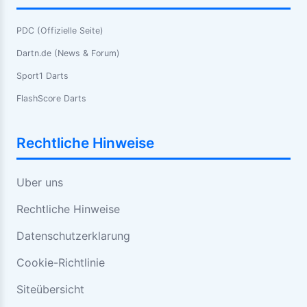
PDC (Offizielle Seite)
Dartn.de (News & Forum)
Sport1 Darts
FlashScore Darts
Rechtliche Hinweise
Uber uns
Rechtliche Hinweise
Datenschutzerklarung
Cookie-Richtlinie
Siteübersicht