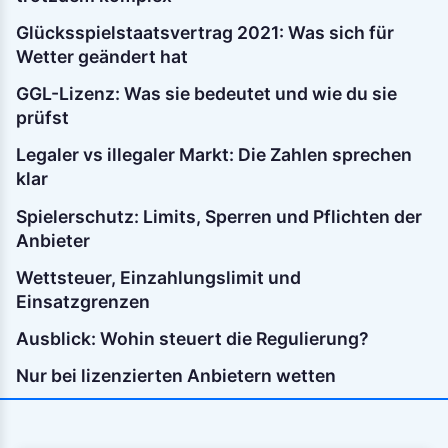
Glücksspielstaatsvertrag 2021: Was sich für
Wetter geändert hat
GGL-Lizenz: Was sie bedeutet und wie du sie
prüfst
Legaler vs illegaler Markt: Die Zahlen sprechen
klar
Spielerschutz: Limits, Sperren und Pflichten der
Anbieter
Wettsteuer, Einzahlungslimit und
Einsatzgrenzen
Ausblick: Wohin steuert die Regulierung?
Nur bei lizenzierten Anbietern wetten