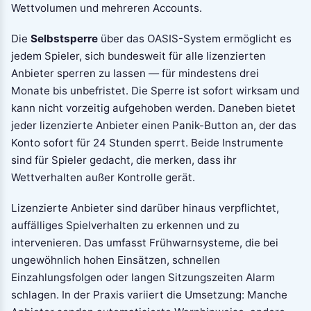
Wettvolumen und mehreren Accounts.
Die
Selbstsperre
über das OASIS-System ermöglicht es
jedem Spieler, sich bundesweit für alle lizenzierten
Anbieter sperren zu lassen — für mindestens drei
Monate bis unbefristet. Die Sperre ist sofort wirksam und
kann nicht vorzeitig aufgehoben werden. Daneben bietet
jeder lizenzierte Anbieter einen Panik-Button an, der das
Konto sofort für 24 Stunden sperrt. Beide Instrumente
sind für Spieler gedacht, die merken, dass ihr
Wettverhalten außer Kontrolle gerät.
Lizenzierte Anbieter sind darüber hinaus verpflichtet,
auffälliges Spielverhalten zu erkennen und zu
intervenieren. Das umfasst Frühwarnsysteme, die bei
ungewöhnlich hohen Einsätzen, schnellen
Einzahlungsfolgen oder langen Sitzungszeiten Alarm
schlagen. In der Praxis variiert die Umsetzung: Manche