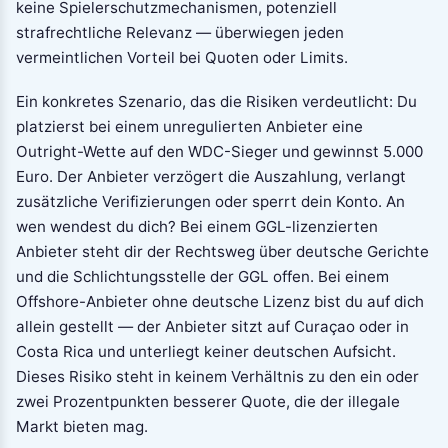
keine Spielerschutzmechanismen, potenziell
strafrechtliche Relevanz — überwiegen jeden
vermeintlichen Vorteil bei Quoten oder Limits.
Ein konkretes Szenario, das die Risiken verdeutlicht: Du
platzierst bei einem unregulierten Anbieter eine
Outright-Wette auf den WDC-Sieger und gewinnst 5.000
Euro. Der Anbieter verzögert die Auszahlung, verlangt
zusätzliche Verifizierungen oder sperrt dein Konto. An
wen wendest du dich? Bei einem GGL-lizenzierten
Anbieter steht dir der Rechtsweg über deutsche Gerichte
und die Schlichtungsstelle der GGL offen. Bei einem
Offshore-Anbieter ohne deutsche Lizenz bist du auf dich
allein gestellt — der Anbieter sitzt auf Curaçao oder in
Costa Rica und unterliegt keiner deutschen Aufsicht.
Dieses Risiko steht in keinem Verhältnis zu den ein oder
zwei Prozentpunkten besserer Quote, die der illegale
Markt bieten mag.