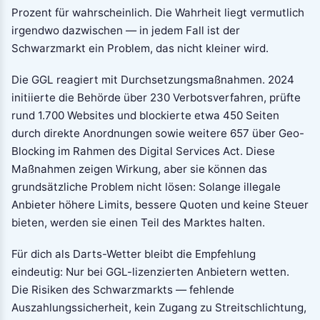
Prozent für wahrscheinlich. Die Wahrheit liegt vermutlich
irgendwo dazwischen — in jedem Fall ist der
Schwarzmarkt ein Problem, das nicht kleiner wird.
Die GGL reagiert mit Durchsetzungsmaßnahmen. 2024
initiierte die Behörde über 230 Verbotsverfahren, prüfte
rund 1.700 Websites und blockierte etwa 450 Seiten
durch direkte Anordnungen sowie weitere 657 über Geo-
Blocking im Rahmen des Digital Services Act. Diese
Maßnahmen zeigen Wirkung, aber sie können das
grundsätzliche Problem nicht lösen: Solange illegale
Anbieter höhere Limits, bessere Quoten und keine Steuer
bieten, werden sie einen Teil des Marktes halten.
Für dich als Darts-Wetter bleibt die Empfehlung
eindeutig: Nur bei GGL-lizenzierten Anbietern wetten.
Die Risiken des Schwarzmarkts — fehlende
Auszahlungssicherheit, kein Zugang zu Streitschlichtung,