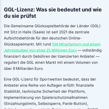
GGL-Lizenz: Was sie bedeutet und wie
du sie prüfst
Die Gemeinsame Glücksspielbehörde der Länder (GGL)
mit Sitz in Halle (Saale) ist seit 2021 die zentrale
Aufsichtsbehörde für den deutschen Online-
Glücksspielmarkt. Mit rund
104 Mitarbeitern und einem
Jahresbudget von etwa 25 Millionen Euro
— vollständig
finanziert durch Gebühren der lizenzierten Anbieter —
reguliert die GGL einen Markt mit einem Volumen von
über 9 Milliarden Euro.
Eine GGL-Lizenz für Sportwetten bedeutet, dass der
Anbieter eine Reihe von Auflagen erfüllt: finanzielle
Stabilität, technische Sicherheit der Plattform,
Implementierung von Spielerschutzmaßnahmen
(Einzahlungslimits, Selbstsperre, Panik-Button),