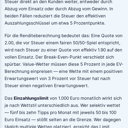
Steuer direkt an den Kunden weiter, entweder durch
Abzug vom Einsatz oder durch Abzug vom Gewinn. In
beiden Fällen reduziert die Steuer den effektiven
Auszahlungsschlüssel um etwa 5 Prozentpunkte.
Für die Renditeberechnung bedeutet das: Eine Quote von
2.00, die vor Steuer einem fairen 50/50-Spiel entspricht,
wird nach Steuer zu einer Quote von effektiv 1.90 auf den
vollen Einsatz. Der Break-Even-Punkt verschiebt sich
spürbar. Value-Wetter müssen diese 5 Prozent in jede EV-
Berechnung einpreisen — eine Wette mit einem positiven
Erwartungswert von 3 Prozent vor Steuer hat nach
Steuer einen negativen Erwartungswert.
Das
Einzahlungslimit
von 1.000 Euro monatlich wirkt sich
je nach Wettstil unterschiedlich aus. Wer selektiv wettet
— fünf bis zehn Tipps pro Monat mit jeweils 50 bis 100
Euro Einsatz — stößt selten an die Grenze. Wer dagegen
täglich multiple Wetten platziert, erreicht das Limit