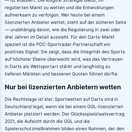
— ist etabliert. Die klügste Strategie bleibt, im
regulierten Markt zu wetten und die Entwicklungen
aufmerksam zu verfolgen. Wer heute bei einem
lizenzierten Anbieter wettet, steht auf der sicheren Seite
— unabhängig davon, wie die Regulierung in zwei oder
drei Jahren im Detail aussieht. Für den Darts-Markt
speziell ist die PDC-Sportradar-Partnerschaft ein
positives Signal: Sie zeigt, dass die Integrität des Sports
auf höchster Ebene überwacht wird, was das Vertrauen
in Darts als Wettsportart stärkt und langfristig zu
tieferen Märkten und besseren Quoten führen dürfte.
Nur bei lizenzierten Anbietern wetten
Die Rechtslage ist klar: Sportwetten auf Darts sind in
Deutschland legal, wenn sie bei einem GGL-lizenzierten
Anbieter platziert werden. Der Glücksspielstaatsvertrag
2021, die Aufsicht durch die GGL und die
Spielerschutzmaßnahmen bilden einen Rahmen, der den