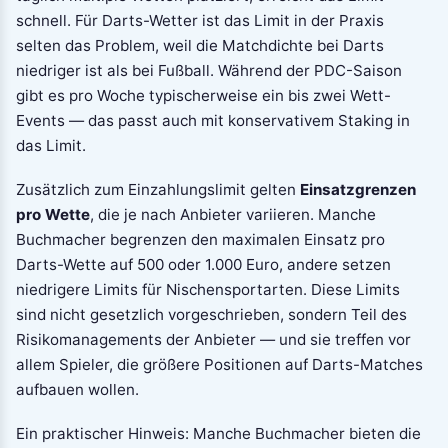
schnell. Für Darts-Wetter ist das Limit in der Praxis
selten das Problem, weil die Matchdichte bei Darts
niedriger ist als bei Fußball. Während der PDC-Saison
gibt es pro Woche typischerweise ein bis zwei Wett-
Events — das passt auch mit konservativem Staking in
das Limit.
Zusätzlich zum Einzahlungslimit gelten
Einsatzgrenzen
pro Wette
, die je nach Anbieter variieren. Manche
Buchmacher begrenzen den maximalen Einsatz pro
Darts-Wette auf 500 oder 1.000 Euro, andere setzen
niedrigere Limits für Nischensportarten. Diese Limits
sind nicht gesetzlich vorgeschrieben, sondern Teil des
Risikomanagements der Anbieter — und sie treffen vor
allem Spieler, die größere Positionen auf Darts-Matches
aufbauen wollen.
Ein praktischer Hinweis: Manche Buchmacher bieten die