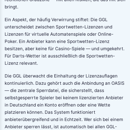
bringt.
Ein Aspekt, der häufig Verwirrung stiftet: Die GGL
unterscheidet zwischen Sportwetten-Lizenzen und
Lizenzen für virtuelle Automatenspiele oder Online-
Poker. Ein Anbieter kann eine Sportwetten-Lizenz
besitzen, aber keine für Casino-Spiele — und umgekehrt.
Für Darts-Wetter ist ausschließlich die Sportwetten-
Lizenz relevant.
Die GGL überwacht die Einhaltung der Lizenzauflagen
kontinuierlich. Dazu gehört auch die Anbindung an OASIS
— die zentrale Sperrdatei, die sicherstellt, dass
selbstgesperrte Spieler bei keinem lizenzierten Anbieter
in Deutschland ein Konto eröffnen oder eine Wette
platzieren können. Das System funktioniert
anbieterübergreifend und in Echtzeit. Wer sich bei einem
Anbieter sperren lässt, ist automatisch bei allen GGL-