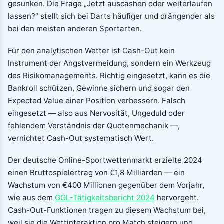
gesunken. Die Frage „Jetzt auscashen oder weiterlaufen
lassen?“ stellt sich bei Darts häufiger und drängender als
bei den meisten anderen Sportarten.
Für den analytischen Wetter ist Cash-Out kein
Instrument der Angstvermeidung, sondern ein Werkzeug
des Risikomanagements. Richtig eingesetzt, kann es die
Bankroll schützen, Gewinne sichern und sogar den
Expected Value einer Position verbessern. Falsch
eingesetzt — also aus Nervosität, Ungeduld oder
fehlendem Verständnis der Quotenmechanik —,
vernichtet Cash-Out systematisch Wert.
Der deutsche Online-Sportwettenmarkt erzielte 2024
einen Bruttospielertrag von €1,8 Milliarden — ein
Wachstum von €400 Millionen gegenüber dem Vorjahr,
wie aus dem
GGL-Tätigkeitsbericht 2024
hervorgeht.
Cash-Out-Funktionen tragen zu diesem Wachstum bei,
weil sie die Wettinteraktion pro Match steigern und