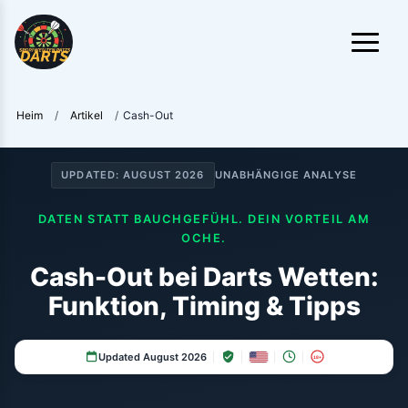
Heim
/
Artikel
/
Cash-Out
UPDATED:
AUGUST 2026
UNABHÄNGIGE ANALYSE
DATEN STATT BAUCHGEFÜHL. DEIN VORTEIL AM
OCHE.
Cash-Out bei Darts Wetten:
Funktion, Timing & Tipps
Updated August 2026
18+