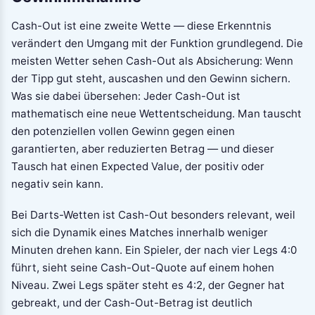
Cash-Out ist eine zweite Wette — diese Erkenntnis
verändert den Umgang mit der Funktion grundlegend. Die
meisten Wetter sehen Cash-Out als Absicherung: Wenn
der Tipp gut steht, auscashen und den Gewinn sichern.
Was sie dabei übersehen: Jeder Cash-Out ist
mathematisch eine neue Wettentscheidung. Man tauscht
den potenziellen vollen Gewinn gegen einen
garantierten, aber reduzierten Betrag — und dieser
Tausch hat einen Expected Value, der positiv oder
negativ sein kann.
Bei Darts-Wetten ist Cash-Out besonders relevant, weil
sich die Dynamik eines Matches innerhalb weniger
Minuten drehen kann. Ein Spieler, der nach vier Legs 4:0
führt, sieht seine Cash-Out-Quote auf einem hohen
Niveau. Zwei Legs später steht es 4:2, der Gegner hat
gebreakt, und der Cash-Out-Betrag ist deutlich