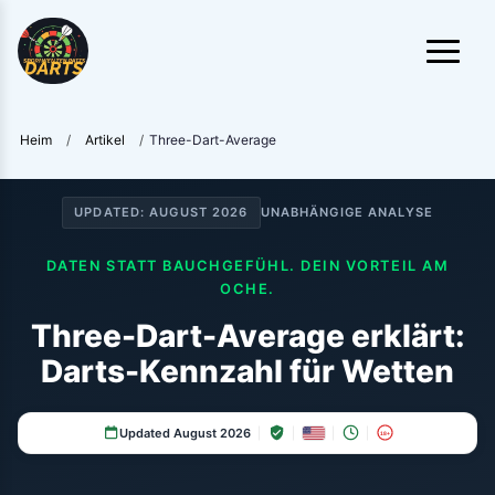
Heim
/
Artikel
/
Three-Dart-Average
UPDATED:
AUGUST 2026
UNABHÄNGIGE ANALYSE
DATEN STATT BAUCHGEFÜHL. DEIN VORTEIL AM
OCHE.
Three-Dart-Average erklärt:
Darts-Kennzahl für Wetten
Updated August 2026
18+